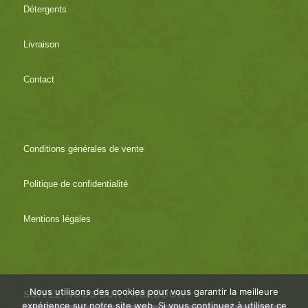
Détergents
Livraison
Contact
Conditions générales de vente
Politique de confidentialité
Mentions légales
Nous utilisons des cookies pour vous garantir la meilleure
SUIVEZ-NOUS SUR FACEBOOK
expérience sur notre site web. Si vous continuez à utiliser ce