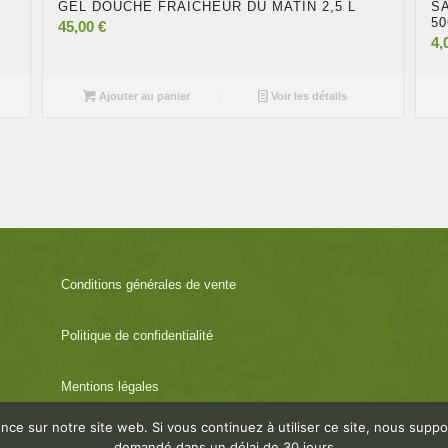
GEL DOUCHE FRAICHEUR DU MATIN 2,5 L
S
5
45,00
€
4,
Ajouter au panier
Voir les détails
Conditions générales de vente
Politique de confidentialité
Mentions légales
ence sur notre site web. Si vous continuez à utiliser ce site, nous su
demandé dans un délai de 30 jours