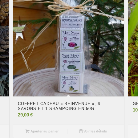
COFFRET CADEAU « BEINVENUE », 6
G
SAVONS ET 1 SHAMPOING EN 50G.
10
29,00
€
Ajouter au panier
Voir les détails