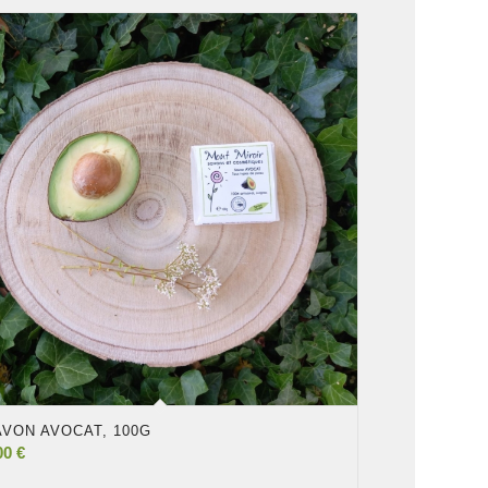
AVON AVOCAT, 100G
00
€